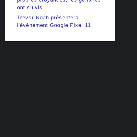
ont suivis
Trevor Noah présentera
l'événement Google Pixel 11