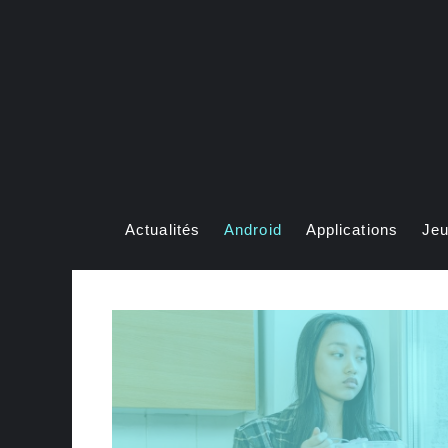
Aller
au
contenu
Actualités
Android
Applications
Je