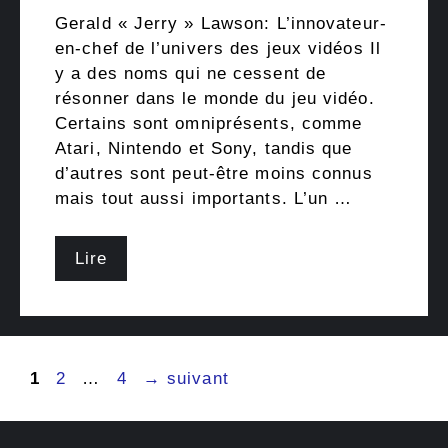
Gerald « Jerry » Lawson: L’innovateur-
en-chef de l’univers des jeux vidéos Il
y a des noms qui ne cessent de
résonner dans le monde du jeu vidéo.
Certains sont omniprésents, comme
Atari, Nintendo et Sony, tandis que
d’autres sont peut-être moins connus
mais tout aussi importants. L’un …
Lire
Navigation
Page
Page
Page
1
2
…
4
→
suivant
des
articles