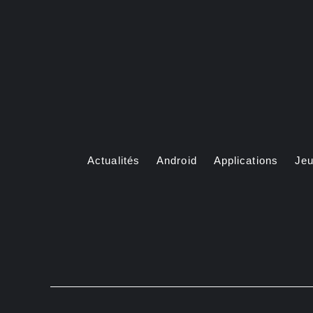
Aller
au
contenu
Actualités
Android
Applications
Je