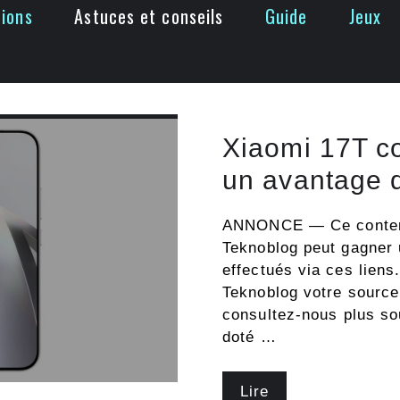
tions
Astuces et conseils
Guide
Jeux
Xiaomi 17T c
un avantage d
ANNONCE — Ce contenu c
Teknoblog peut gagner
effectués via ces liens
Teknoblog votre source
consultez-nous plus so
doté …
Lire