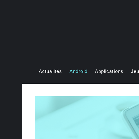
Aller
au
contenu
Actualités
Android
Applications
Je