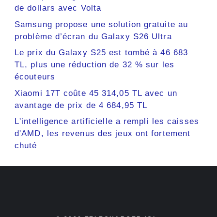
de dollars avec Volta
Samsung propose une solution gratuite au
problème d’écran du Galaxy S26 Ultra
Le prix du Galaxy S25 est tombé à 46 683
TL, plus une réduction de 32 % sur les
écouteurs
Xiaomi 17T coûte 45 314,05 TL avec un
avantage de prix de 4 684,95 TL
L'intelligence artificielle a rempli les caisses
d'AMD, les revenus des jeux ont fortement
chuté