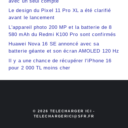
avec un seul compte
Le design du Pixel 11 Pro XL a été clarifié
avant le lancement
L'appareil photo 200 MP et la batterie de 8
580 mAh du Redmi K100 Pro sont confirmés
Huawei Nova 16 SE annoncé avec sa
batterie géante et son écran AMOLED 120 Hz
Il y a une chance de récupérer l'iPhone 16
pour 2 000 TL moins cher
© 2026 TELECHARGER ICI -
TELECHARGERICI@SFR.FR