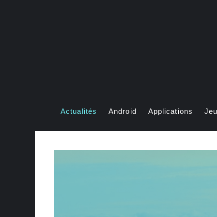
Aller
au
contenu
Actualités
Android
Applications
Je