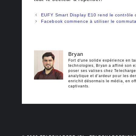
Navigation
EUFY Smart Display E10 rend le contrôle d
des
Facebook commence à utiliser le commutat
articles
Bryan
Fort d'une solide expérience en ta
technologies, Bryan a affiné son e
poser ses valises chez Telecharger
analytique et d'ardeur pour les der
enrichit désormais le média, en off
captivants.