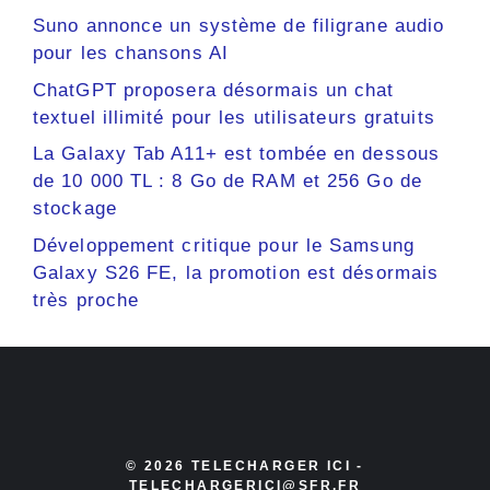
Suno annonce un système de filigrane audio
pour les chansons AI
ChatGPT proposera désormais un chat
textuel illimité pour les utilisateurs gratuits
La Galaxy Tab A11+ est tombée en dessous
de 10 000 TL : 8 Go de RAM et 256 Go de
stockage
Développement critique pour le Samsung
Galaxy S26 FE, la promotion est désormais
très proche
© 2026 TELECHARGER ICI -
TELECHARGERICI@SFR.FR