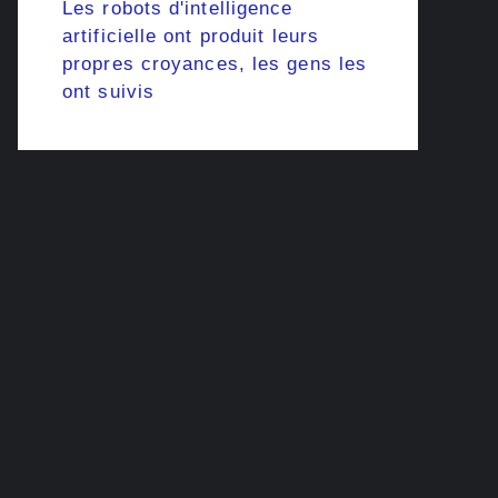
Les robots d'intelligence
artificielle ont produit leurs
propres croyances, les gens les
ont suivis