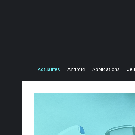
Aller
au
contenu
Actualités
Android
Applications
Je