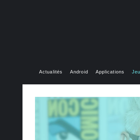
Aller
au
contenu
Actualités
Android
Applications
Je