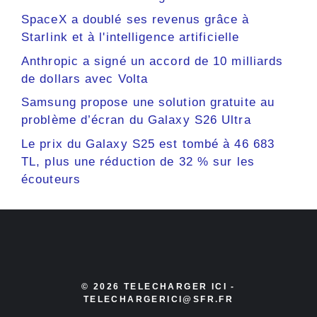
SpaceX a doublé ses revenus grâce à
Starlink et à l'intelligence artificielle
Anthropic a signé un accord de 10 milliards
de dollars avec Volta
Samsung propose une solution gratuite au
problème d’écran du Galaxy S26 Ultra
Le prix du Galaxy S25 est tombé à 46 683
TL, plus une réduction de 32 % sur les
écouteurs
© 2026 TELECHARGER ICI -
TELECHARGERICI@SFR.FR