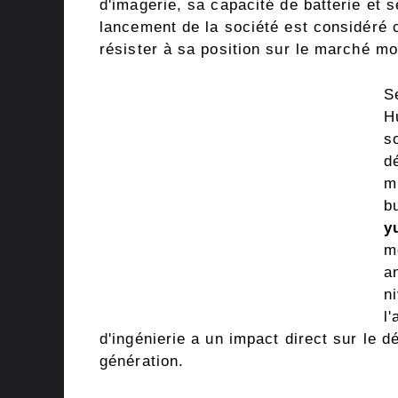
d'imagerie, sa capacité de batterie et 
lancement de la société est considéré c
résister à sa position sur le marché mo
S
H
s
d
m
b
y
m
a
n
l
d'ingénierie a un impact direct sur le 
génération.