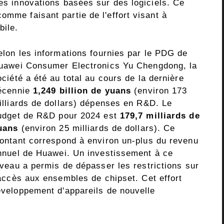
ses innovations basées sur des logiciels. Ce
omme faisant partie de l'effort visant à
bile.
elon les informations fournies par le PDG de
uawei Consumer Electronics Yu Chengdong, la
ociété a été au total au cours de la dernière
écennie
1,249 billion de yuans
(environ 173
illiards de dollars) dépenses en R&D. Le
udget de R&D pour 2024 est
179,7 milliards de
uans
(environ 25 milliards de dollars). Ce
ontant correspond à environ un-plus du revenu
nnuel de Huawei. Un investissement à ce
iveau a permis de dépasser les restrictions sur
'accès aux ensembles de chipset. Cet effort
développement d'appareils de nouvelle