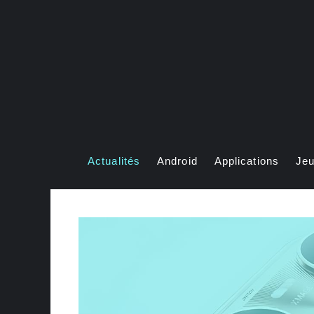
Aller
au
contenu
Actualités
Android
Applications
Je