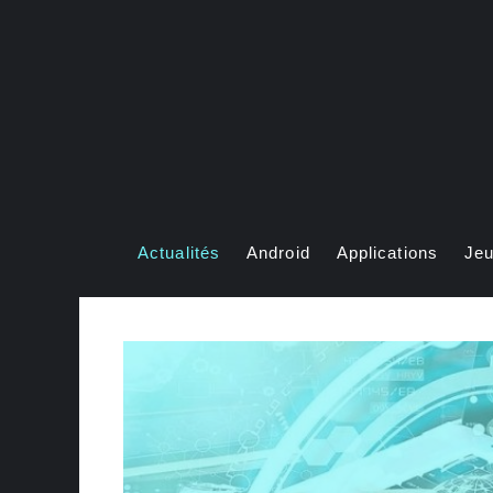
Aller
au
contenu
Actualités
Android
Applications
Je