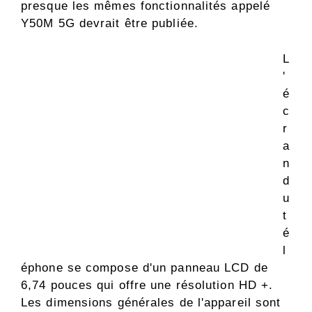
presque les mêmes fonctionnalités appelé
Y50M 5G devrait être publiée.
L
'
é
c
r
a
n
d
u
t
é
l
éphone se compose d'un panneau LCD de
6,74 pouces qui offre une résolution HD +.
Les dimensions générales de l'appareil sont