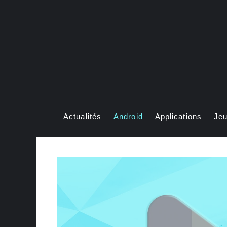
Aller
au
contenu
Actualités
Android
Applications
Je