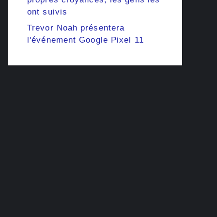
ont suivis
Trevor Noah présentera
l'événement Google Pixel 11