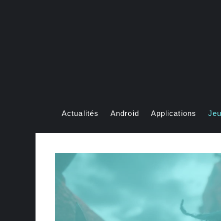
Aller
au
contenu
Actualités
Android
Applications
Je