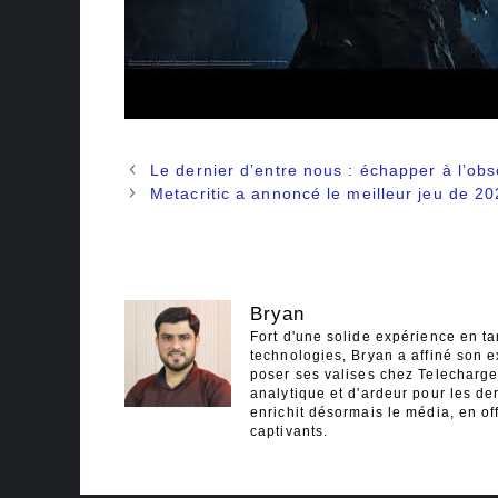
Navigation
Le dernier d’entre nous : échapper à l’obs
des
Metacritic a annoncé le meilleur jeu de 2
articles
Bryan
Fort d'une solide expérience en ta
technologies, Bryan a affiné son e
poser ses valises chez Telecharger
analytique et d'ardeur pour les der
enrichit désormais le média, en off
captivants.