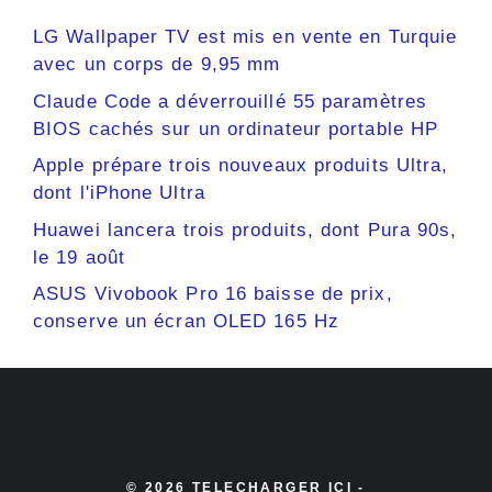
LG Wallpaper TV est mis en vente en Turquie
avec un corps de 9,95 mm
Claude Code a déverrouillé 55 paramètres
BIOS cachés sur un ordinateur portable HP
Apple prépare trois nouveaux produits Ultra,
dont l'iPhone Ultra
Huawei lancera trois produits, dont Pura 90s,
le 19 août
ASUS Vivobook Pro 16 baisse de prix,
conserve un écran OLED 165 Hz
© 2026 TELECHARGER ICI -