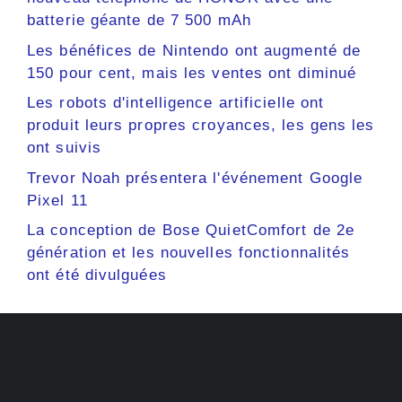
batterie géante de 7 500 mAh
Les bénéfices de Nintendo ont augmenté de
150 pour cent, mais les ventes ont diminué
Les robots d'intelligence artificielle ont
produit leurs propres croyances, les gens les
ont suivis
Trevor Noah présentera l'événement Google
Pixel 11
La conception de Bose QuietComfort de 2e
génération et les nouvelles fonctionnalités
ont été divulguées