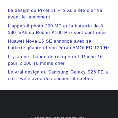
Le design du Pixel 11 Pro XL a été clarifié
avant le lancement
L'appareil photo 200 MP et la batterie de 8
580 mAh du Redmi K100 Pro sont confirmés
Huawei Nova 16 SE annoncé avec sa
batterie géante et son écran AMOLED 120 Hz
Il y a une chance de récupérer l'iPhone 16
pour 2 000 TL moins cher
Le vrai design du Samsung Galaxy S26 FE a
été révélé avec des coques officielles