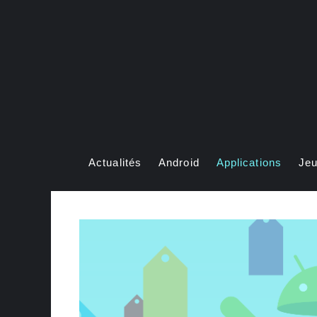
Aller
au
contenu
Actualités
Android
Applications
Je