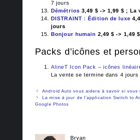
7 jours
Démétrios
3,49 $ -> 1,99 $ ; La
DISTRAINT : Édition de luxe
4,4
jours
Bonjour humain
2,49 $ -> 1,49 
Packs d’icônes et perso
AlineT Icon Pack – icônes linéai
La vente se termine dans 4 jours
Navigation
Android Auto vous aidera à savoir si vous
des
La mise à jour de l’application Switch to An
articles
Google Photos
Bryan