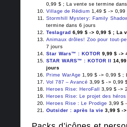
0,99 $ ; La vente se termine dans
Village de Rédium
1,49 $ -> 0,99 
Stormhill Mystery: Family Shado
termine dans 6 jours
Teslagrad
6,99 $ -> 0,99 $ ; La 
Animaux drôles! Zoo pour tout-pet
7 jours
Star Wars™ : KOTOR
9,99 $ -> 
STAR WARS™ : KOTOR II
14,99 
jours
Prime WarAge
1,99 $ -> 0,99 $ ;
Vol 787 – Avancé
3,99 $ -> 0,99 
Heroes Rise: HeroFall
3,99 $ -> 2
Heroes Rise: Le projet des héros
Heroes Rise : Le Prodige
3,99 $ -
Outsider : après la vie
3,99 $ ->
Packs d’icônes et perso