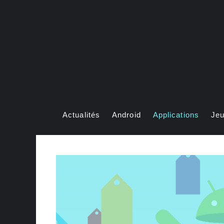
Aller
au
contenu
Actualités
Android
Applications
Je