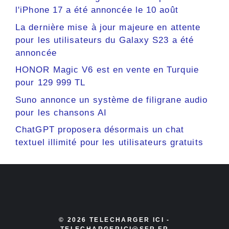
l'iPhone 17 a été annoncée le 10 août
La dernière mise à jour majeure en attente
pour les utilisateurs du Galaxy S23 a été
annoncée
HONOR Magic V6 est en vente en Turquie
pour 129 999 TL
Suno annonce un système de filigrane audio
pour les chansons AI
ChatGPT proposera désormais un chat
textuel illimité pour les utilisateurs gratuits
© 2026 TELECHARGER ICI -