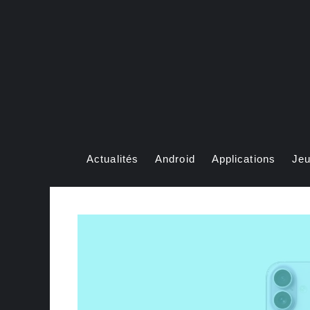
Aller
au
contenu
Actualités
Android
Applications
Je