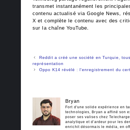
transmet instantanément les principale
contenu actualisé via Google News, ré
X et complète le contenu avec des criti
sur la chaîne YouTube.
Navigation
Reddit a créé une société en Turquie, tous
des
représentation
articles
Oppo K14 révélé : l'enregistrement du cer
Bryan
Fort d'une solide expérience en ta
technologies, Bryan a affiné son e
poser ses valises chez Telecharger
analytique et d'ardeur pour les der
enrichit désormais le média, en off