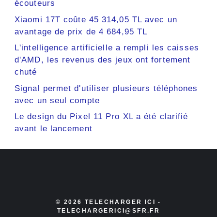
écouteurs
Xiaomi 17T coûte 45 314,05 TL avec un
avantage de prix de 4 684,95 TL
L'intelligence artificielle a rempli les caisses
d'AMD, les revenus des jeux ont fortement
chuté
Signal permet d'utiliser plusieurs téléphones
avec un seul compte
Le design du Pixel 11 Pro XL a été clarifié
avant le lancement
© 2026 TELECHARGER ICI -
TELECHARGERICI@SFR.FR