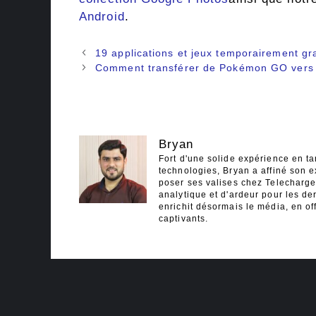
Android
.
Navigation
19 applications et jeux temporairement gr
des
Comment transférer de Pokémon GO ver
articles
Bryan
Fort d'une solide expérience en ta
technologies, Bryan a affiné son e
poser ses valises chez Telecharger
analytique et d'ardeur pour les der
enrichit désormais le média, en off
captivants.