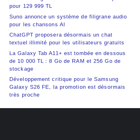
pour 129 999 TL
Suno annonce un système de filigrane audio
pour les chansons AI
ChatGPT proposera désormais un chat
textuel illimité pour les utilisateurs gratuits
La Galaxy Tab A11+ est tombée en dessous
de 10 000 TL : 8 Go de RAM et 256 Go de
stockage
Développement critique pour le Samsung
Galaxy S26 FE, la promotion est désormais
très proche