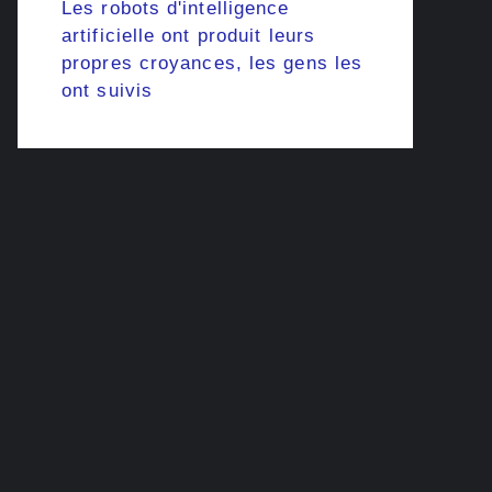
Les robots d'intelligence
artificielle ont produit leurs
propres croyances, les gens les
ont suivis