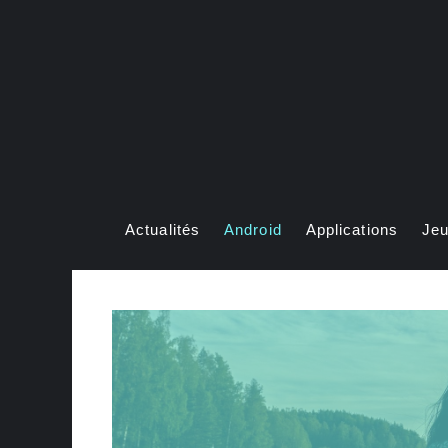
Aller
au
contenu
Actualités
Android
Applications
Je