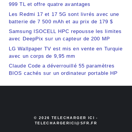
999 TL et offre quatre avantages
Les Redmi 17 et 17 5G sont livrés avec une
batterie de 7 500 mAh et au prix de 179 $
Samsung ISOCELL HPC repousse les limites
avec DeepPix sur un capteur de 200 MP
LG Wallpaper TV est mis en vente en Turquie
avec un corps de 9,95 mm
Claude Code a déverrouillé 55 paramètres
BIOS cachés sur un ordinateur portable HP
© 2026 TELECHARGER ICI -
TELECHARGERICI@SFR.FR