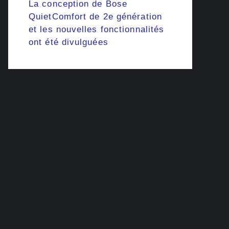
La conception de Bose
QuietComfort de 2e génération
et les nouvelles fonctionnalités
ont été divulguées