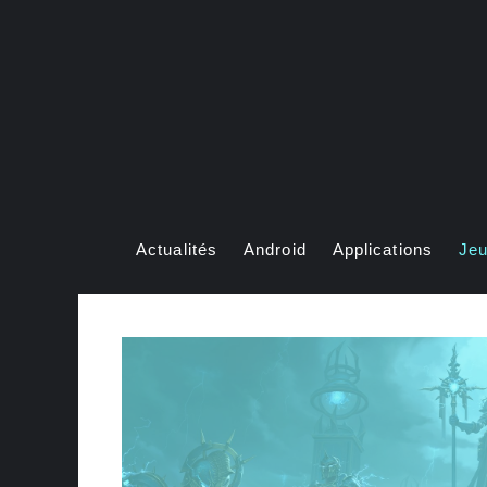
Aller
au
contenu
Actualités
Android
Applications
Je