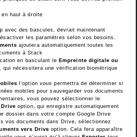
en haut à droite
up avec des bascules, devrait maintenant
ésactiver les paramètres selon vos besoins.
cuments
ajoutera automatiquement toutes les
cuments à Stack
ication en basculant le
Empreinte digitale ou
, qui nécessitera une vérification biométrique
obiles
l’option vous permettra de déterminer si
données mobiles pour sauvegarder vos documents
entaires, vous pouvez sélectionner le
 Drive
option, qui enregistre automatiquement
er
dossier dans votre compte Google Drive
us vos documents dans Drive, sélectionnez
cuments vers Drive
option. Cela fera apparaître
uelle vous n’aurez qu’à cliquer
Exporter
tous