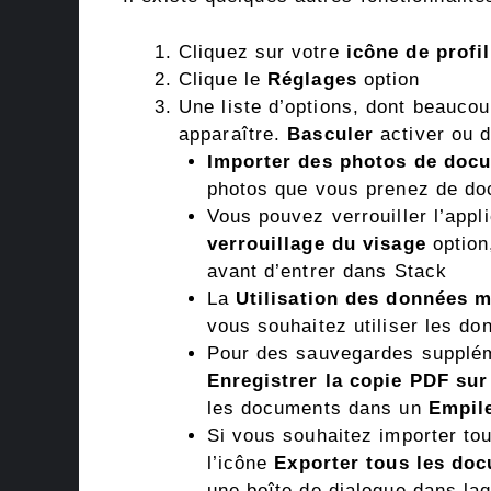
Cliquez sur votre
icône de profil
Clique le
Réglages
option
Une liste d’options, dont beauco
apparaître.
Basculer
activer ou d
Importer des photos de do
photos que vous prenez de do
Vous pouvez verrouiller l’appl
verrouillage du visage
option
avant d’entrer dans Stack
La
Utilisation des données m
vous souhaitez utiliser les 
Pour des sauvegardes supplém
Enregistrer la copie PDF sur
les documents dans un
Empil
Si vous souhaitez importer to
l’icône
Exporter tous les do
une boîte de dialogue dans laq