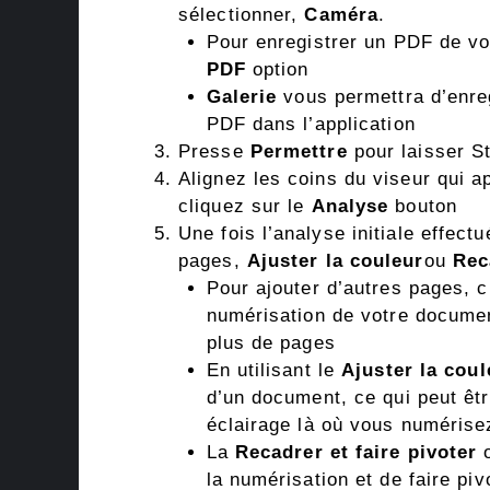
sélectionner,
Caméra
.
Pour enregistrer un PDF de vot
PDF
option
Galerie
vous permettra d’enreg
PDF dans l’application
Presse
Permettre
pour laisser St
Alignez les coins du viseur qui a
cliquez sur le
Analyse
bouton
Une fois l’analyse initiale effect
pages,
Ajuster la couleur
ou
Rec
Pour ajouter d’autres pages, c
numérisation de votre documen
plus de pages
En utilisant le
Ajuster la coul
d’un document, ce qui peut êtr
éclairage là où vous numérise
La
Recadrer et faire pivoter
o
la numérisation et de faire pi