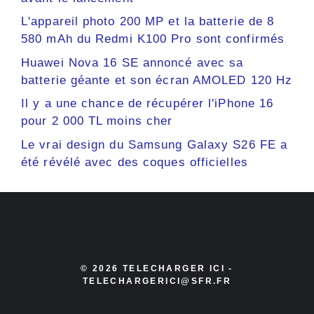
L'appareil photo 200 MP et la batterie de 8
580 mAh du Redmi K100 Pro sont confirmés
Huawei Nova 16 SE annoncé avec sa
batterie géante et son écran AMOLED 120 Hz
Il y a une chance de récupérer l'iPhone 16
pour 2 000 TL moins cher
Le vrai design du Samsung Galaxy S26 FE a
été révélé avec des coques officielles
© 2026 TELECHARGER ICI -
TELECHARGERICI@SFR.FR