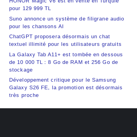
HONOR Magic V6 est en vente en Turquie
pour 129 999 TL
Suno annonce un système de filigrane audio
pour les chansons AI
ChatGPT proposera désormais un chat
textuel illimité pour les utilisateurs gratuits
La Galaxy Tab A11+ est tombée en dessous
de 10 000 TL : 8 Go de RAM et 256 Go de
stockage
Développement critique pour le Samsung
Galaxy S26 FE, la promotion est désormais
très proche