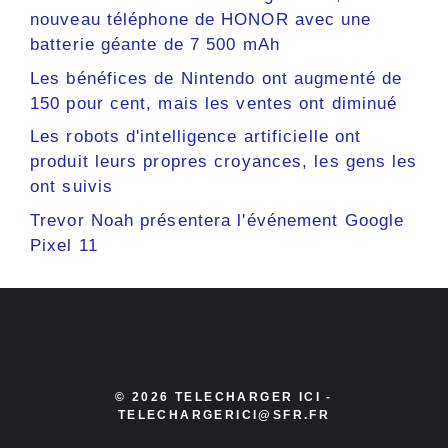
nouveau téléphone de HONOR avec une
batterie géante de 7 500 mAh
Les bénéfices de Nintendo ont augmenté de
150 pour cent, mais les ventes ont diminué
Les robots d'intelligence artificielle ont
produit leurs propres croyances, les gens les
ont suivis
Trevor Noah présentera l'événement Google
Pixel 11
© 2026 TELECHARGER ICI -
TELECHARGERICI@SFR.FR