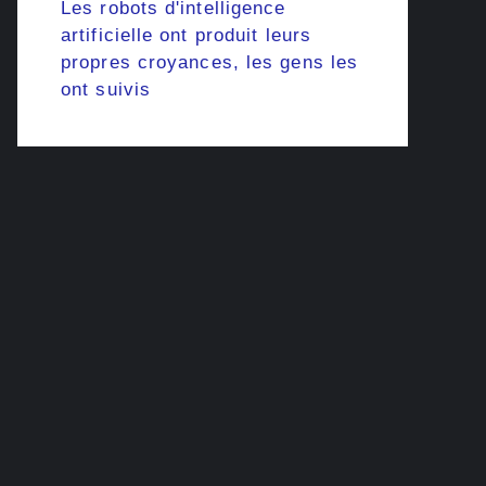
Les robots d'intelligence
artificielle ont produit leurs
propres croyances, les gens les
ont suivis