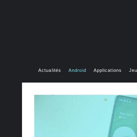
Aller
au
contenu
Actualités
Android
Applications
Je