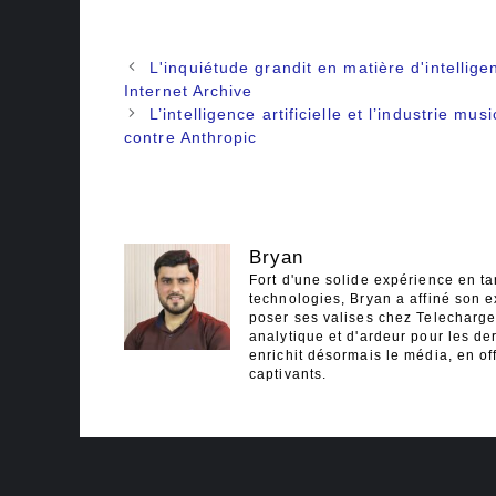
Navigation
L'inquiétude grandit en matière d'intelligen
des
Internet Archive
articles
L’intelligence artificielle et l’industrie m
contre Anthropic
Bryan
Fort d'une solide expérience en ta
technologies, Bryan a affiné son e
poser ses valises chez Telecharger
analytique et d'ardeur pour les der
enrichit désormais le média, en off
captivants.