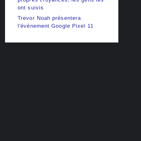
ont suivis
Trevor Noah présentera
l'événement Google Pixel 11