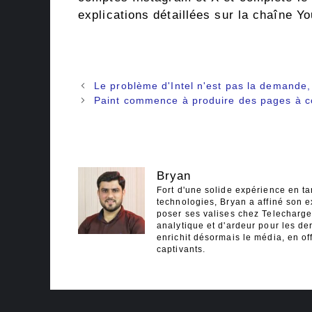
explications détaillées sur la chaîne Y
Navigation
Le problème d'Intel n'est pas la demande,
des
Paint commence à produire des pages à co
articles
Bryan
Fort d'une solide expérience en ta
technologies, Bryan a affiné son e
poser ses valises chez Telecharger
analytique et d'ardeur pour les der
enrichit désormais le média, en off
captivants.