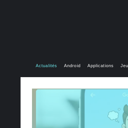
Aller
au
contenu
Actualités
Android
Applications
Je