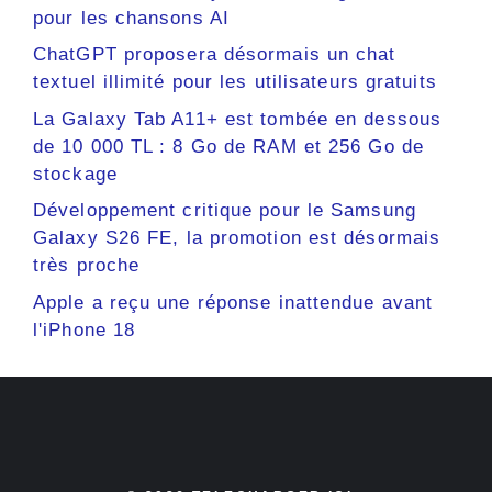
pour les chansons AI
ChatGPT proposera désormais un chat
textuel illimité pour les utilisateurs gratuits
La Galaxy Tab A11+ est tombée en dessous
de 10 000 TL : 8 Go de RAM et 256 Go de
stockage
Développement critique pour le Samsung
Galaxy S26 FE, la promotion est désormais
très proche
Apple a reçu une réponse inattendue avant
l'iPhone 18