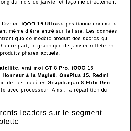
 long du mois de janvier et façonne directement
 février.
iQOO 15 Ultra
se positionne comme le
ant même d’être entré sur la liste. Les données
ntrent que ce modèle produit des scores qui
autre part, le graphique de janvier reflète en
 produits phares actuels.
atellite
,
vrai moi GT 8 Pro
,
iQOO 15
,
,
Honneur à la Magie8
,
OnePlus 15
,
Redmi
Huit de ces modèles
Snapdragon 8 Élite Gen
té avec processeur. Ainsi, la répartition du
érents leaders sur le segment
blette