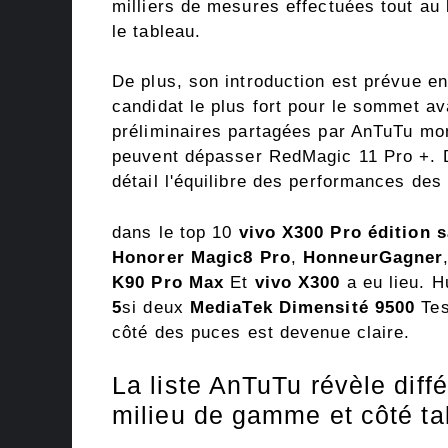
milliers de mesures effectuées tout au
le tableau.
De plus, son introduction est prévue en
candidat le plus fort pour le sommet av
préliminaires partagées par AnTuTu mo
peuvent dépasser RedMagic 11 Pro +. D'
détail l'équilibre des performances des
dans le top 10
vivo X300 Pro édition s
Honorer Magic8 Pro
,
HonneurGagner
K90 Pro Max
Et
vivo X300
a eu lieu. 
5
si deux
MediaTek Dimensité 9500
Tes
côté des puces est devenue claire.
La liste AnTuTu révèle diff
milieu de gamme et côté ta