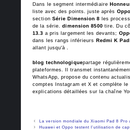
Dans le segment intermédiaire
Honneur
liste avec des points. juste après
Oppo
section
Série Dimension 8
les process
de la série.
dimension 8500
tire. Du c
13.3
a pris largement les devants;
Opp
dans les rangs inférieurs
Redmi K Pad
allant jusqu'à .
blog technologique
partage régulièrem
plateformes. Il transmet instantanément
WhatsApp, propose du contenu actualis
comptes Instagram et X et complète le 
explications détaillées sur la chaîne Y
Navigation
La version mondiale du Xiaomi Pad 8 Pro 
des
Huawei et Oppo testent l'utilisation de ca