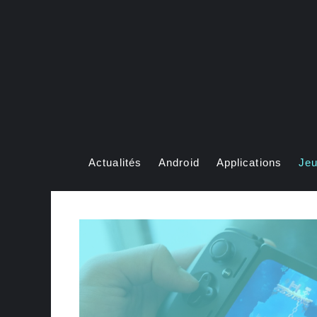
Aller
au
contenu
Actualités
Android
Applications
Je