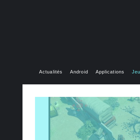
Aller
au
contenu
Actualités
Android
Applications
Je