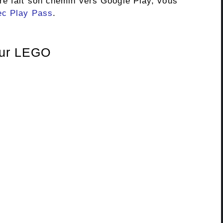
re fait son chemin vers Google Play, vous
vec Play Pass
.
eur LEGO