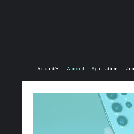
Aller
au
contenu
Actualités
Android
Applications
Je