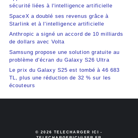
sécurité liées à l'intelligence artificielle
SpaceX a doublé ses revenus grâce à
Starlink et à l'intelligence artificielle
Anthropic a signé un accord de 10 milliards
de dollars avec Volta
Samsung propose une solution gratuite au
problème d’écran du Galaxy S26 Ultra
Le prix du Galaxy S25 est tombé à 46 683
TL, plus une réduction de 32 % sur les
écouteurs
© 2026 TELECHARGER ICI -
TELECHARGERICI@SFR.FR