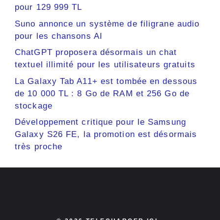
pour 129 999 TL
Suno annonce un système de filigrane audio
pour les chansons AI
ChatGPT proposera désormais un chat
textuel illimité pour les utilisateurs gratuits
La Galaxy Tab A11+ est tombée en dessous
de 10 000 TL : 8 Go de RAM et 256 Go de
stockage
Développement critique pour le Samsung
Galaxy S26 FE, la promotion est désormais
très proche