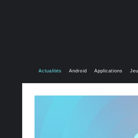
Aller
au
contenu
Actualités
Android
Applications
Je