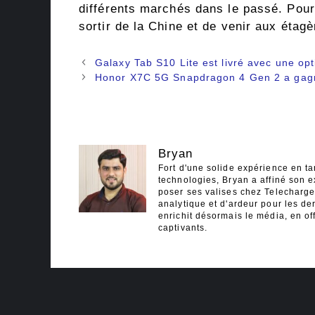
différents marchés dans le passé. Pour 
sortir de la Chine et de venir aux étag
Navigation
Galaxy Tab S10 Lite est livré avec une op
des
Honor X7C 5G Snapdragon 4 Gen 2 a gagné
articles
Bryan
Fort d'une solide expérience en ta
technologies, Bryan a affiné son e
poser ses valises chez Telecharger
analytique et d'ardeur pour les der
enrichit désormais le média, en off
captivants.