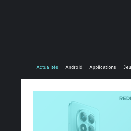
Aller
au
contenu
Actualités
Android
Applications
Je