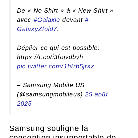
De « No Shirt » à « New Shirt »
avec
#Galaxie
devant
#
GalaxyZfold7
.
Déplier ce qui est possible:
https://t.co/i3fojvdbyh
pic.twitter.com/1htrb5jrsz
– Samsung Mobile US
(@samsungmobileus)
25 août
2025
Samsung souligne la
conception insupportable de