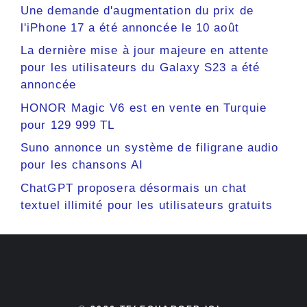
Une demande d'augmentation du prix de
l'iPhone 17 a été annoncée le 10 août
La dernière mise à jour majeure en attente
pour les utilisateurs du Galaxy S23 a été
annoncée
HONOR Magic V6 est en vente en Turquie
pour 129 999 TL
Suno annonce un système de filigrane audio
pour les chansons AI
ChatGPT proposera désormais un chat
textuel illimité pour les utilisateurs gratuits