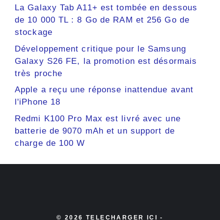
La Galaxy Tab A11+ est tombée en dessous
de 10 000 TL : 8 Go de RAM et 256 Go de
stockage
Développement critique pour le Samsung
Galaxy S26 FE, la promotion est désormais
très proche
Apple a reçu une réponse inattendue avant
l'iPhone 18
Redmi K100 Pro Max est livré avec une
batterie de 9070 mAh et un support de
charge de 100 W
© 2026 TELECHARGER ICI -