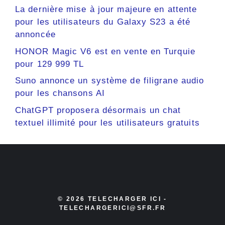
La dernière mise à jour majeure en attente
pour les utilisateurs du Galaxy S23 a été
annoncée
HONOR Magic V6 est en vente en Turquie
pour 129 999 TL
Suno annonce un système de filigrane audio
pour les chansons AI
ChatGPT proposera désormais un chat
textuel illimité pour les utilisateurs gratuits
© 2026 TELECHARGER ICI -
TELECHARGERICI@SFR.FR