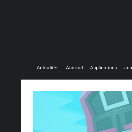
Aller
au
contenu
Actualités
Android
Applications
Je